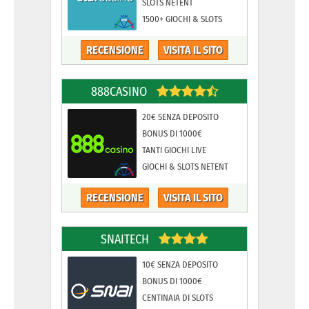
SLOTS NETENT
1500+ GIOCHI & SLOTS
RECENSIONE
VISITA IL SITO
888CASINO
20€ SENZA DEPOSITO
BONUS DI 1000€
TANTI GIOCHI LIVE
GIOCHI & SLOTS NETENT
RECENSIONE
VISITA IL SITO
SNAITECH
10€ SENZA DEPOSITO
BONUS DI 1000€
CENTINAIA DI SLOTS