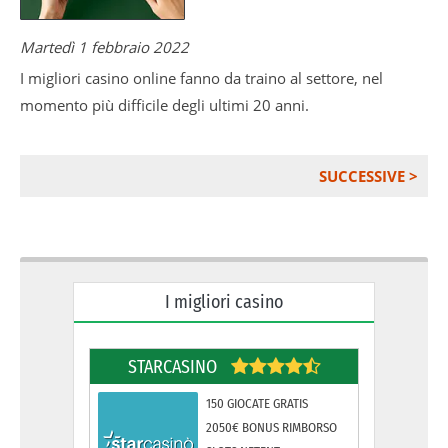
Martedì 1 febbraio 2022
I migliori casino online fanno da traino al settore, nel
momento più difficile degli ultimi 20 anni.
SUCCESSIVE >
I migliori casino
STARCASINO
150 GIOCATE GRATIS
2050€ BONUS RIMBORSO