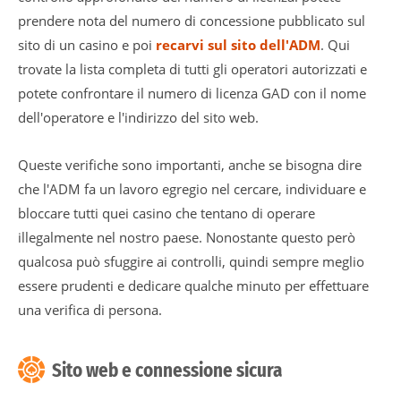
prendere nota del numero di concessione pubblicato sul
sito di un casino e poi
recarvi sul sito dell'ADM
. Qui
trovate la lista completa di tutti gli operatori autorizzati e
potete confrontare il numero di licenza GAD con il nome
dell'operatore e l'indirizzo del sito web.
Queste verifiche sono importanti, anche se bisogna dire
che l'ADM fa un lavoro egregio nel cercare, individuare e
bloccare tutti quei casino che tentano di operare
illegalmente nel nostro paese. Nonostante questo però
qualcosa può sfuggire ai controlli, quindi sempre meglio
essere prudenti e dedicare qualche minuto per effettuare
una verifica di persona.
Sito web e connessione sicura