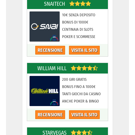
SNAITECH
10€ SENZA DEPOSITO
BONUS DI 1000€
CENTINAIA DI SLOTS
POKER E SCOMMESSE
RECENSIONE
VISITA IL SITO
WILLIAM HILL
200 GIRI GRATIS
BONUS FINO A 1000€
TANTI GIOCHI DA CASINO
ANCHE POKER & BINGO
RECENSIONE
VISITA IL SITO
STARVEGAS