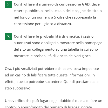
Controllare il numero di concessione GAD
: deve
essere pubblicata, nella testata delle pagine del sito o
nel fondo, un numero a 5 cifre che rappresenta la
concessione per il gioco a distanza.
Controllare le probabilità di vincita
: i casino
autorizzati sono obbligati a mostrare nella homepage
del sito un collegamento ad una tabella in cui sono
mostrate le probabilità di vincita dei vari giochi.
Ora, i più smaliziati potrebbero chiedersi cosa impedisce
ad un casino di falsificare tutte queste informazioni. In
effetti, questo potrebbe succedere. Quindi passiamo allo
step successivo!
Una verifica che può fugare ogni dubbio è quella di fare un
controllo approfondito del numero di licenza: potete