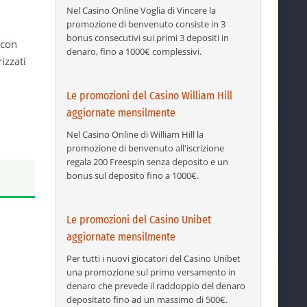
Nel Casino Online Voglia di Vincere la
promozione di benvenuto consiste in 3
bonus consecutivi sui primi 3 depositi in
 con
denaro, fino a 1000€ complessivi.
izzati
Le promozioni del Casino William Hill
aggiornate mensilmente
Nel Casino Online di William Hill la
promozione di benvenuto all'iscrizione
regala 200 Freespin senza deposito e un
bonus sul deposito fino a 1000€.
Le promozioni del Casino Unibet
aggiornate mensilmente
Per tutti i nuovi giocatori del Casino Unibet
una promozione sul primo versamento in
denaro che prevede il raddoppio del denaro
depositato fino ad un massimo di 500€.