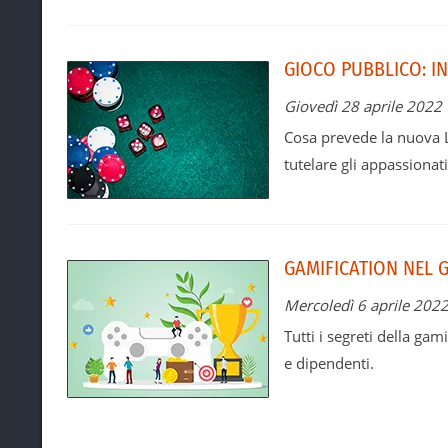
GIOCO PUBBLICO: IN
Giovedì 28 aprile 2022
Cosa prevede la nuova Le
tutelare gli appassionat
GAMIFICATION NEL 
Mercoledì 6 aprile 202
Tutti i segreti della gam
e dipendenti.