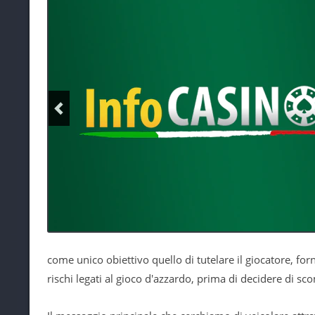
come unico obiettivo quello di tutelare il giocatore, fo
rischi legati al gioco d'azzardo, prima di decidere di sco