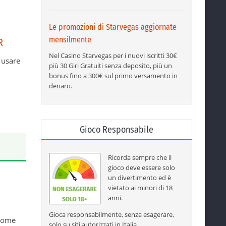
Le promozioni di Starvegas aggiornate
mensilmente
R
Nel Casino Starvegas per i nuovi iscritti 30€
 usare
più 30 Giri Gratuiti senza deposito, più un
bonus fino a 300€ sul primo versamento in
denaro.
Gioco Responsabile
Ricorda sempre che il
gioco deve essere solo
un divertimento ed è
vietato ai minori di 18
anni.
Gioca responsabilmente, senza esagerare,
 come
solo su siti autorizzati in Italia.