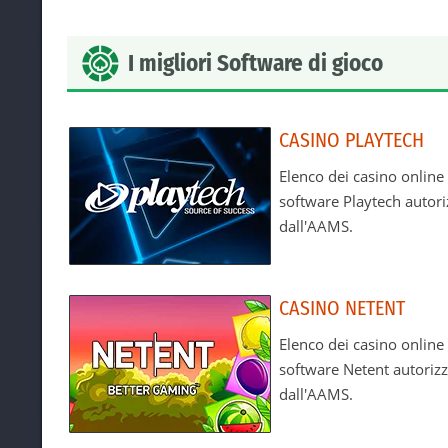
I migliori Software di gioco
CASINO PLAYTECH
Elenco dei casino online
software Playtech autori
dall'AAMS.
CASINO NETENT
Elenco dei casino online
software Netent autorizz
dall'AAMS.