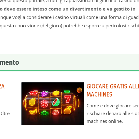
erso questo portale, a tutti gli appassionati di giochi di casino on
oco deve essere inteso come un divertimento e va gestito in
unque voglia considerare i casino virtuali come una forma di gua
questa concezione (del gioco) potrebbe esporre a pericolosi rischi
momento
ZA
GIOCARE GRATIS ALL
MACHINES
Come e dove giocare se
Oltre
rischiare denaro alle slot
machines online.