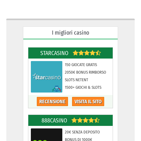
I migliori casino
STARCASINO
150 GIOCATE GRATIS
2050€ BONUS RIMBORSO
SLOTS NETENT
1500+ GIOCHI & SLOTS
RECENSIONE
VISITA IL SITO
888CASINO
20€ SENZA DEPOSITO
BONUS DI 1000€