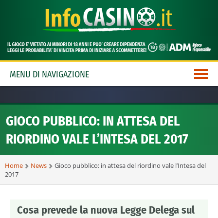
MENU DI NAVIGAZIONE
GIOCO PUBBLICO: IN ATTESA DEL
RIORDINO VALE L’INTESA DEL 2017
Home
News
Gioco pubblico: in attesa del riordino vale l’Intesa del
2017
Cosa prevede la nuova Legge Delega sul