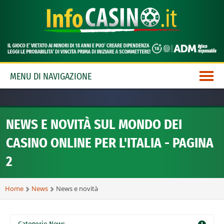
MENU DI NAVIGAZIONE
NEWS E NOVITÀ SUL MONDO DEI
CASINO ONLINE PER L'ITALIA - PAGINA
2
Home
News
News e novità
Categorie News