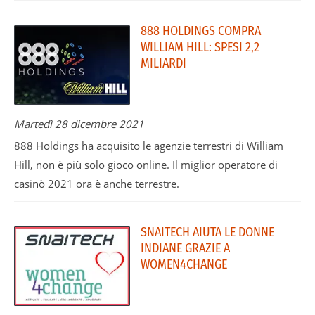
888 HOLDINGS COMPRA
WILLIAM HILL: SPESI 2,2
MILIARDI
Martedì 28 dicembre 2021
888 Holdings ha acquisito le agenzie terrestri di William
Hill, non è più solo gioco online. Il miglior operatore di
casinò 2021 ora è anche terrestre.
SNAITECH AIUTA LE DONNE
INDIANE GRAZIE A
WOMEN4CHANGE