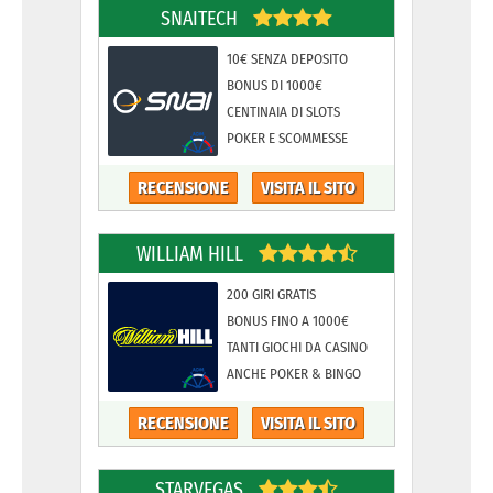
SNAITECH
10€ SENZA DEPOSITO
BONUS DI 1000€
CENTINAIA DI SLOTS
POKER E SCOMMESSE
RECENSIONE
VISITA IL SITO
WILLIAM HILL
200 GIRI GRATIS
BONUS FINO A 1000€
TANTI GIOCHI DA CASINO
ANCHE POKER & BINGO
RECENSIONE
VISITA IL SITO
STARVEGAS