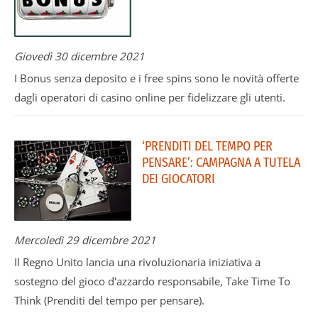
Giovedì 30 dicembre 2021
I Bonus senza deposito e i free spins sono le novità offerte
dagli operatori di casino online per fidelizzare gli utenti.
‘PRENDITI DEL TEMPO PER
PENSARE’: CAMPAGNA A TUTELA
DEI GIOCATORI
Mercoledì 29 dicembre 2021
Il Regno Unito lancia una rivoluzionaria iniziativa a
sostegno del gioco d'azzardo responsabile, Take Time To
Think (Prenditi del tempo per pensare).