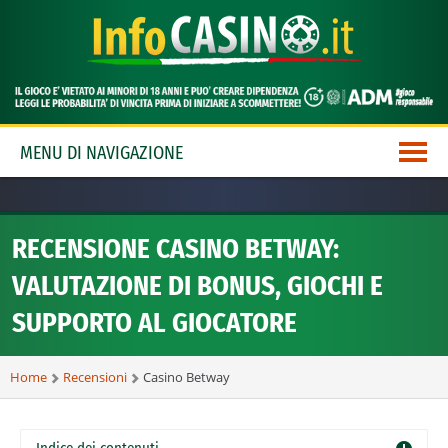
MENU DI NAVIGAZIONE
RECENSIONE CASINO BETWAY:
VALUTAZIONE DI BONUS, GIOCHI E
SUPPORTO AL GIOCATORE
Home
Recensioni
Casino Betway
Indice dei contenuti