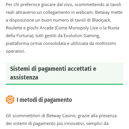
Per chi preferisce giocare dal vivo, scommettendo ai tavoli
reali attraverso un collegamento in webcam, Betway mette
a disposizione un buon numero di tavoli di Blackjack,
Roulette e giochi Arcade (Come Monopoly Live o la Ruota
della Fortuna), tutti gestiti da Evolution Gaming,
piattaforma ormai consolidata e utilizzata da moltissimi
operatori.
Sistemi di pagamenti accettati e
assistenza
I metodi di pagamento
Gli scommettitori di Betway Casino, grazie alla presenza
dei sistemi di pagamento più innovativi, semplici da