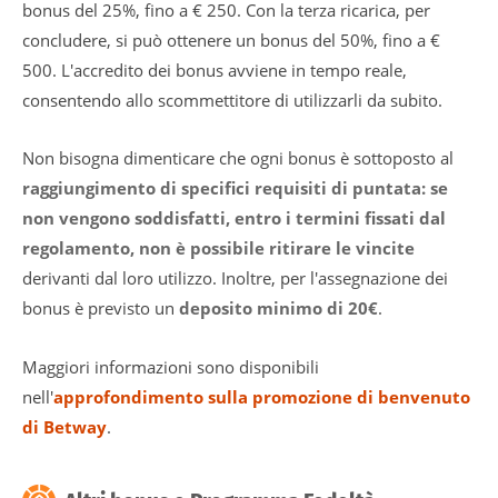
bonus del 25%, fino a € 250. Con la terza ricarica, per
concludere, si può ottenere un bonus del 50%, fino a €
500. L'accredito dei bonus avviene in tempo reale,
consentendo allo scommettitore di utilizzarli da subito.
Non bisogna dimenticare che ogni bonus è sottoposto al
raggiungimento di specifici requisiti di puntata: se
non vengono soddisfatti, entro i termini fissati dal
regolamento, non è possibile ritirare le vincite
derivanti dal loro utilizzo. Inoltre, per l'assegnazione dei
bonus è previsto un
deposito minimo di 20€
.
Maggiori informazioni sono disponibili
nell'
approfondimento sulla promozione di benvenuto
di Betway
.