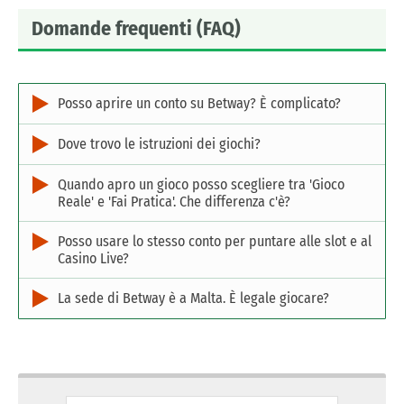
Domande frequenti (FAQ)
Posso aprire un conto su Betway? È complicato?
Dove trovo le istruzioni dei giochi?
Quando apro un gioco posso scegliere tra 'Gioco
Reale' e 'Fai Pratica'. Che differenza c'è?
Posso usare lo stesso conto per puntare alle slot e al
Casino Live?
La sede di Betway è a Malta. È legale giocare?