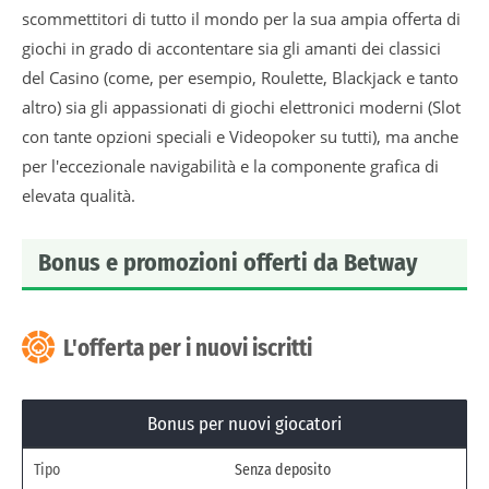
scommettitori di tutto il mondo per la sua ampia offerta di
giochi in grado di accontentare sia gli amanti dei classici
del Casino (come, per esempio, Roulette, Blackjack e tanto
altro) sia gli appassionati di giochi elettronici moderni (Slot
con tante opzioni speciali e Videopoker su tutti), ma anche
per l'eccezionale navigabilità e la componente grafica di
elevata qualità.
Bonus e promozioni offerti da Betway
L'offerta per i nuovi iscritti
Bonus per nuovi giocatori
Senza deposito