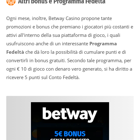
Altri bonus e Programma Fedeltà
Ogni mese, inoltre, Betway Casino propone tante
promozioni e bonus che premiano i giocatori più costanti e
attivi all'interno della sua piattaforma di gioco, i quali
usufruiscono anche di un interessante
Programma
Fedeltà
che dà loro la possibilità di cumulare punti e di
convertirli in bonus gratuiti. Secondo tale programma, per
ogni € 10 di gioco con denaro vero generato, si ha diritto a
ricevere 5 punti sul Conto Fedeltà.