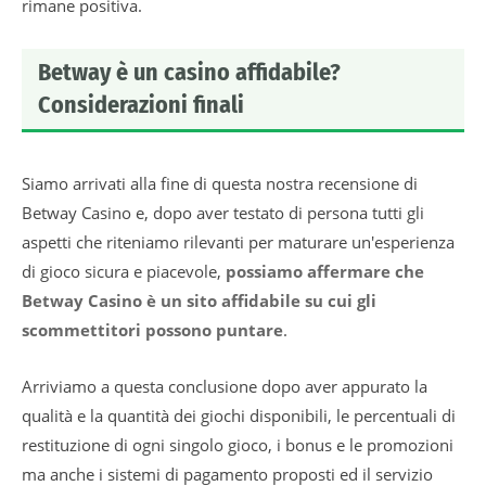
rimane positiva.
Betway è un casino affidabile?
Considerazioni finali
Siamo arrivati alla fine di questa nostra recensione di
Betway Casino e, dopo aver testato di persona tutti gli
aspetti che riteniamo rilevanti per maturare un'esperienza
di gioco sicura e piacevole,
possiamo affermare che
Betway Casino è un sito affidabile su cui gli
scommettitori possono puntare
.
Arriviamo a questa conclusione dopo aver appurato la
qualità e la quantità dei giochi disponibili, le percentuali di
restituzione di ogni singolo gioco, i bonus e le promozioni
ma anche i sistemi di pagamento proposti ed il servizio