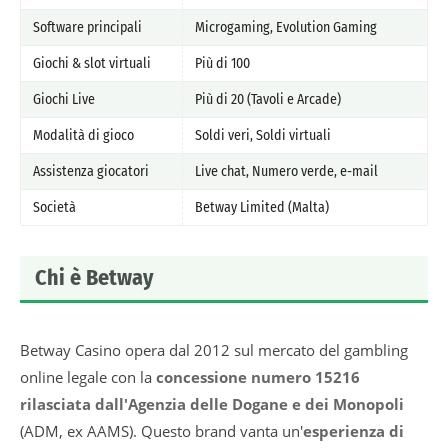
Software principali
Microgaming, Evolution Gaming
Giochi & slot virtuali
Più di 100
Giochi Live
Più di 20 (Tavoli e Arcade)
Modalità di gioco
Soldi veri, Soldi virtuali
Assistenza giocatori
Live chat, Numero verde, e-mail
Società
Betway Limited (Malta)
Chi è Betway
Betway Casino opera dal 2012 sul mercato del gambling
online legale con la
concessione numero 15216
rilasciata dall'Agenzia delle Dogane e dei Monopoli
(ADM, ex AAMS). Questo brand vanta un'
esperienza di