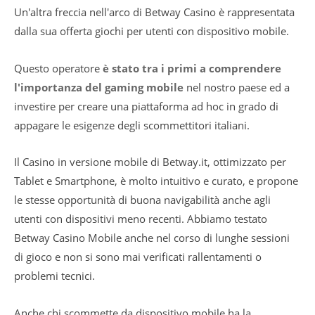
Un'altra freccia nell'arco di Betway Casino è rappresentata
dalla sua offerta giochi per utenti con dispositivo mobile.
Questo operatore
è stato tra i primi a comprendere
l'importanza del gaming mobile
nel nostro paese ed a
investire per creare una piattaforma ad hoc in grado di
appagare le esigenze degli scommettitori italiani.
Il Casino in versione mobile di Betway.it, ottimizzato per
Tablet e Smartphone, è molto intuitivo e curato, e propone
le stesse opportunità di buona navigabilità anche agli
utenti con dispositivi meno recenti. Abbiamo testato
Betway Casino Mobile anche nel corso di lunghe sessioni
di gioco e non si sono mai verificati rallentamenti o
problemi tecnici.
Anche chi scommette da dispositivo mobile ha la