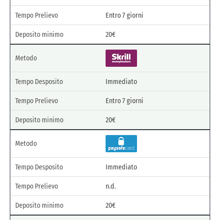
Entro 7 giorni
20€
Immediato
Entro 7 giorni
20€
Immediato
n.d.
20€