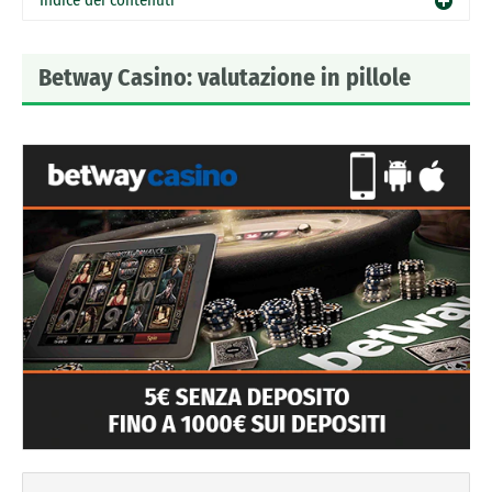
Betway Casino: valutazione in pillole