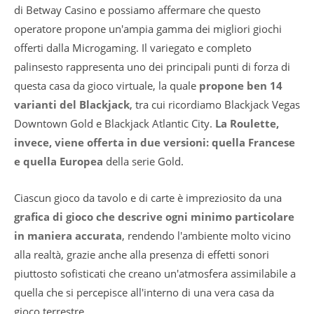
di Betway Casino e possiamo affermare che questo
operatore propone un'ampia gamma dei migliori giochi
offerti dalla Microgaming. Il variegato e completo
palinsesto rappresenta uno dei principali punti di forza di
questa casa da gioco virtuale, la quale
propone ben 14
varianti del Blackjack
, tra cui ricordiamo Blackjack Vegas
Downtown Gold e Blackjack Atlantic City.
La Roulette,
invece, viene offerta in due versioni: quella Francese
e quella Europea
della serie Gold.
Ciascun gioco da tavolo e di carte è impreziosito da una
grafica di gioco che descrive ogni minimo particolare
in maniera accurata
, rendendo l'ambiente molto vicino
alla realtà, grazie anche alla presenza di effetti sonori
piuttosto sofisticati che creano un'atmosfera assimilabile a
quella che si percepisce all'interno di una vera casa da
gioco terrestre.