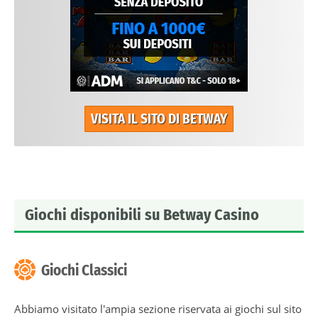
VISITA IL SITO DI BETWAY
Giochi disponibili su Betway Casino
Giochi Classici
Abbiamo visitato l'ampia sezione riservata ai giochi sul sito