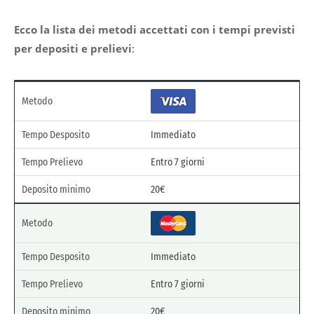
Ecco la lista dei metodi accettati con i tempi previsti
per depositi e prelievi
:
Immediato
Entro 7 giorni
20€
Immediato
Entro 7 giorni
20€